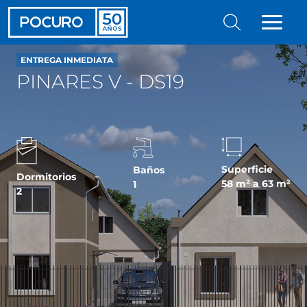
ENTREGA INMEDIATA
PINARES V - DS19
Superficie
Baños
Dormitorios
58 m² a 63 m²
1
2