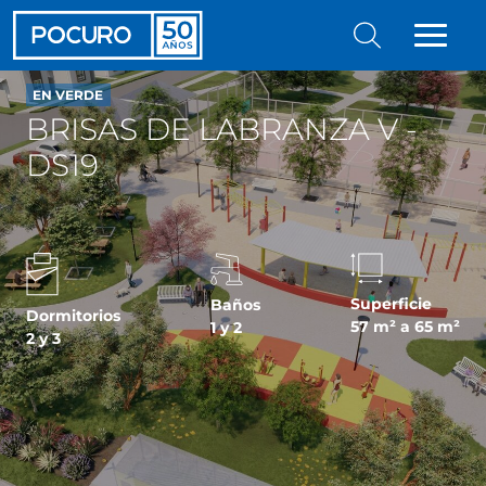
EN VERDE
BRISAS DE LABRANZA V -
DS19
Superficie
Baños
Dormitorios
57 m² a 65 m²
1 y 2
2 y 3