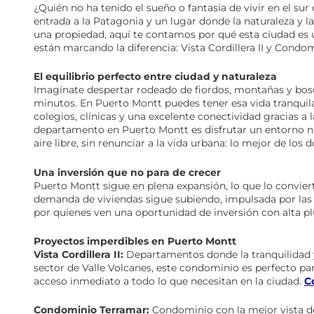
¿Quién no ha tenido el sueño o fantasía de vivir en el sur
entrada a la Patagonia y un lugar donde la naturaleza y 
una propiedad, aquí te contamos por qué esta ciudad es
están marcando la diferencia: Vista Cordillera II y Condo
El equilibrio perfecto entre ciudad y naturaleza
Imagínate despertar rodeado de fiordos, montañas y bosqu
minutos. En Puerto Montt puedes tener esa vida tranquil
colegios, clínicas y una excelente conectividad gracias a
departamento en Puerto Montt es disfrutar un entorno nat
aire libre, sin renunciar a la vida urbana: lo mejor de los
Una inversión que no para de crecer
Puerto Montt sigue en plena expansión, lo que lo conviert
demanda de viviendas sigue subiendo, impulsada por las 
por quienes ven una oportunidad de inversión con alta plu
Proyectos imperdibles en Puerto Montt
Vista Cordillera II:
Departamentos donde la tranquilidad 
sector de Valle Volcanes, este condominio es perfecto pa
acceso inmediato a todo lo que necesitan en la ciudad.
C
Condominio Terramar:
Condominio con la mejor vista de