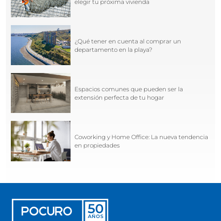
elegir tu próxima vivienda
¿Qué tener en cuenta al comprar un
departamento en la playa?
Espacios comunes que pueden ser la
extensión perfecta de tu hogar
Coworking y Home Office: La nueva tendencia
en propiedades