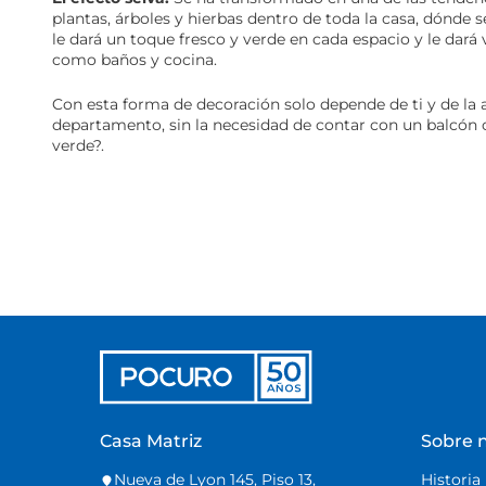
plantas, árboles y hierbas dentro de toda la casa, dónde 
le dará un toque fresco y verde en cada espacio y le dará v
como baños y cocina.
Con esta forma de decoración solo depende de ti y de la 
departamento, sin la necesidad de contar con un balcón o
verde?.
Casa Matriz
Sobre 
Nueva de Lyon 145, Piso 13,
Historia