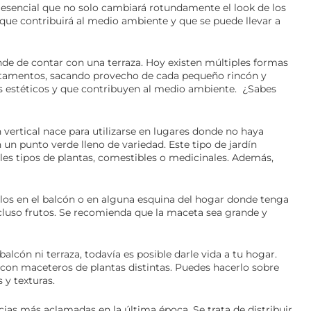
esencial que no solo cambiará rotundamente el look de los
 que contribuirá al medio ambiente y que se puede llevar a
de de contar con una terraza. Hoy existen múltiples formas
artamentos, sacando provecho de cada pequeño rincón y
os estéticos y que contribuyen al medio ambiente. ¿Sabes
n vertical nace para utilizarse en lugares donde no haya
un punto verde lleno de variedad. Este tipo de jardín
les tipos de plantas, comestibles o medicinales. Además,
los en el balcón o en alguna esquina del hogar donde tenga
cluso frutos. Se recomienda que la maceta sea grande y
alcón ni terraza, todavía es posible darle vida a tu hogar.
con maceteros de plantas distintas. Puedes hacerlo sobre
 y texturas.
ias más aclamadas en la última época. Se trata de distribuir