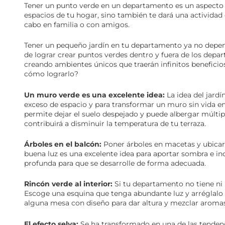
Tener un punto verde en un departamento es un aspecto 
espacios de tu hogar, sino también te dará una actividad
cabo en familia o con amigos.
Tener un pequeño jardín en tu departamento ya no depen
de lograr crear puntos verdes dentro y fuera de los dep
creando ambientes únicos que traerán infinitos benefici
cómo lograrlo?
Un muro verde es una excelente idea:
La idea del jardí
exceso de espacio y para transformar un muro sin vida en 
permite dejar el suelo despejado y puede albergar múltip
contribuirá a disminuir la temperatura de tu terraza.
Árboles en el balcón:
Poner árboles en macetas y ubicar
buena luz es una excelente idea para aportar sombra e in
profunda para que se desarrolle de forma adecuada.
Rincón verde al interior:
Si tu departamento no tiene ni b
Escoge una esquina que tenga abundante luz y arréglalo 
alguna mesa con diseño para dar altura y mezclar aromas
El efecto selva:
Se ha transformado en una de las tendenc