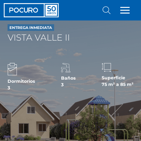
ENTREGA INMEDIATA
VISTA VALLE II
Superficie
Baños
Dormitorios
75 m² a 85 m²
3
3