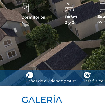
Sup
Baños
Dormitorios
65 
2 y 3
3
2 años de dividendo gratis*
Tasa fija de
GALERÍA