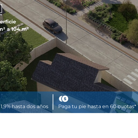
erficie
m² a 104 m²
l 1,9% hasta dos años
Paga tu pie hasta en 60 cuotas*