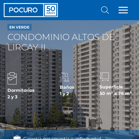
EN VERDE
CONDOMINIO ALTOS DE
LIRCAY II
Superficie
Baños
Dormitorios
50 m² a 76 m²
1 y 2
2 y 3
Garantía por cesantía o enfermedad